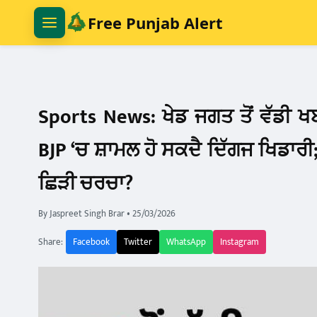
Free Punjab Alert
1. ਖ਼ਬਰਾਂ ਦੀਆਂ ਸ਼੍ਰੇਣੀਆਂ / Categories
🟢 2.
ਮੁੱਖ ਖ਼ਬਰਾਂ
ਪੰਜਾਬ
ਰਾਸ਼ਟਰੀ ਖ਼ਬਰਾਂ
Sports News: ਖੇਡ ਜਗਤ ਤੋਂ ਵੱਡੀ ਖ
ਮਾਝਾ
ਅੰਤਰਰਾਸ਼ਟਰੀ ਖ਼ਬਰਾਂ
ਦੋਆਬ
BJP ‘ਚ ਸ਼ਾਮਲ ਹੋ ਸਕਦੈ ਦਿੱਗਜ ਖਿਡਾਰੀ; 
ਰਾਜਨੀਤੀ
ਮਾਲਵਾ
ਮਨੋਰੰਜਨ
ਛਿੜੀ ਚਰਚਾ?
>>
ਖੇਡਾਂ
By Jaspreet Singh Brar
•
25/03/2026
ਮੌਸਮ
Share:
Facebook
Twitter
WhatsApp
Instagram