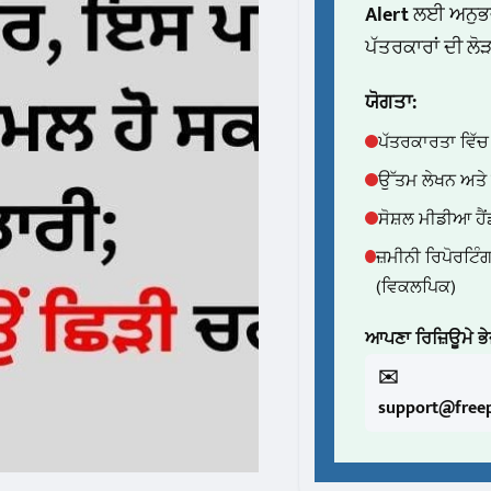
Alert
ਲਈ ਅਨੁਭ
ਪੱਤਰਕਾਰਾਂ ਦੀ ਲੋੜ
ਯੋਗਤਾ:
ਪੱਤਰਕਾਰਤਾ ਵਿੱ
ਉੱਤਮ ਲੇਖਨ ਅਤੇ 
ਸੋਸ਼ਲ ਮੀਡੀਆ ਹੈ
ਜ਼ਮੀਨੀ ਰਿਪੋਰਟਿ
(ਵਿਕਲਪਿਕ)
ਆਪਣਾ ਰਿਜ਼ਿਊਮੇ ਭੇਜ
✉️
support@freep