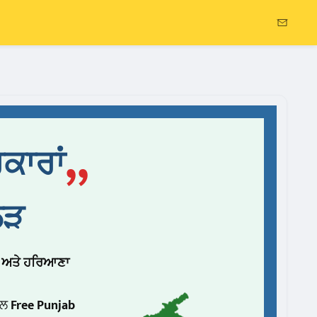
Contact
>
ਸ਼ਹੀਦ ਭਗਤ ਸਿੰਘ ਨਗਰ (ਨਵਾਂਸ਼ਹਿਰ)
ਪਟਿਆਲਾ
ਕਾਰਾਂ
ਸੰਗਰੂਰ-ਮਲਰਕੋਟਲਾ
”
ਐਸ.ਏ.ਐਸ. ਨਗਰ (ਮੋਹਾਲੀ)
ੋੜ
ਬ ਅਤੇ ਹਰਿਆਣਾ
ਟਲ
Free Punjab