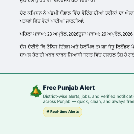
ਮੁਕਾਬਲੇ ਨੂੰ ਹੋਰ ਵੀ ਦਿਲਚਸਪ ਬਣਾ ਦਿੱਤਾ ਹੈ।
ਚੋਣ ਕਮਿਸ਼ਨ ਨੇ ਪੱਛਮੀ ਬੰਗਾਲ ਵਿੱਚ ਵੋਟਿੰਗ ਦੀਆਂ ਤਰੀਕਾਂ ਦਾ ਐਲਾ
ਪੜਾਵਾਂ ਵਿੱਚ ਵੋਟਾਂ ਪਾਈਆਂ ਜਾਣਗੀਆਂ:
ਪਹਿਲਾ ਪੜਾਅ: 23 ਅਪ੍ਰੈਲ, 2026ਦੂਜਾ ਪੜਾਅ: 29 ਅਪ੍ਰੈਲ, 2026
ਦੱਸ ਦੇਈਏ ਕਿ ਟੈਨਿਸ ਦਿੱਗਜ ਅਤੇ ਓਲੰਪਿਕ ਤਮਗਾ ਜੇਤੂ ਲਿਏਂਡਰ ਪੇ
ਸ਼ਾਮਲ ਹੋਣ ਦੀ ਖਬਰ ਕਾਰਨ ਸਿਆਸੀ ਜਗਤ ਵਿੱਚ ਹਲਚਲ ਤੇਜ਼ ਹੋ ਗਈ
Free Punjab Alert
District-wise alerts, jobs, and verified notificat
across Punjab — quick, clean, and always free
🛎️ Real-time Alerts