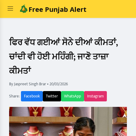
Free Punjab Alert
ਫਿਰ ਵੱਧ ਗਈਆਂ ਸੋਨੇ ਦੀਆਂ ਕੀਮਤਾਂ,
ਚਾਂਦੀ ਵੀ ਹੋਈ ਮਹਿੰਗੀ; ਜਾਣੋ ਤਾਜ਼ਾ
ਕੀਮਤਾਂ
By Jaspreet Singh Brar
•
20/03/2026
Share:
Facebook
Twitter
WhatsApp
Instagram