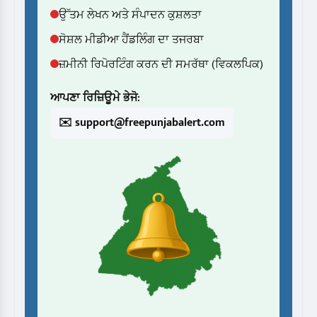
ਉੱਤਮ ਲੇਖਨ ਅਤੇ ਸੰਪਾਦਨ ਕੁਸ਼ਲਤਾ
ਸੋਸ਼ਲ ਮੀਡੀਆ ਹੈਂਡਲਿੰਗ ਦਾ ਤਜਰਬਾ
ਜ਼ਮੀਨੀ ਰਿਪੋਰਟਿੰਗ ਕਰਨ ਦੀ ਸਮਰੱਥਾ (ਵਿਕਲਪਿਕ)
ਆਪਣਾ ਰਿਜ਼ਿਊਮੇ ਭੇਜੋ:
✉️ support@freepunjabalert.com