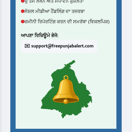
ਉੱਤਮ ਲੇਖਨ ਅਤੇ ਸੰਪਾਦਨ ਕੁਸ਼ਲਤਾ
ਸੋਸ਼ਲ ਮੀਡੀਆ ਹੈਂਡਲਿੰਗ ਦਾ ਤਜਰਬਾ
ਜ਼ਮੀਨੀ ਰਿਪੋਰਟਿੰਗ ਕਰਨ ਦੀ ਸਮਰੱਥਾ (ਵਿਕਲਪਿਕ)
ਆਪਣਾ ਰਿਜ਼ਿਊਮੇ ਭੇਜੋ:
✉️ support@freepunjabalert.com